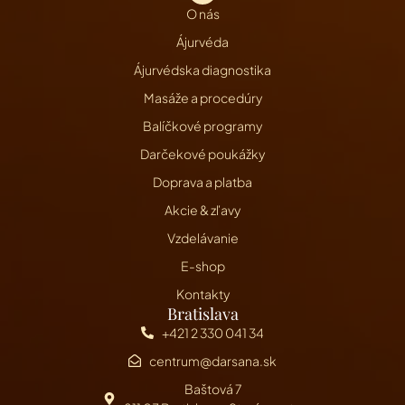
O nás
Ájurvéda
Ájurvédska diagnostika
Masáže a procedúry
Balíčkové programy
Darčekové poukážky
Doprava a platba
Akcie & zľavy
Vzdelávanie
E-shop
Kontakty
Bratislava
+421 2 330 041 34
centrum@darsana.sk
Baštová 7