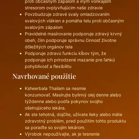
proti občasným zápalom a iným vonkajším
stresorom ovplyvňujúcim naše zdravie
Povzbudzuje zdravé svaly omladzovaním
svalových vlákien a pomáha telu proti občasným
svalovým zápalom
Pravidelné masírovanie podporuje zdravý krvný
obeh, čím podporuje správnu činnosť životne
dôležitých orgánov tela
Podporuje zdravú funkciu kĺbov tým, že
podporuje ich prirodzené mazanie pre ľahkú
pohyblivosť a flexibilitu
Navrhované použitie
Ksheerbala Thailam sa nesmie
konzumovať. Masírujte bylinný olej denne alebo
týždenne alebo podľa pokynov svojho
ošetrujúceho lekára.
Ak ste tehotná, dojčíte, užívate lieky alebo máte
zdravotný problém, pred použitím tohto produktu
sa poraďte so svojím lekárom.
Výrobok nepoužívajte, ak je tesnenie