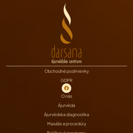
Obchodné podmienky
GDPR
O nás
Ájurvéda
Ájurvédska diagnostika
Masáže a procedúry
Balíčkové programy