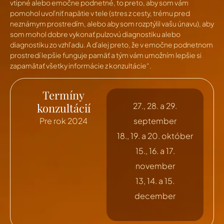
vtipné alebo emočne podnetné, to preto, aby som vám
pomohol uvoľniť napätie v tele (stres z cesty, trému pred
neznámym prostredím, alebo aby som rozptýlil vašu únavu), aby
som mohol dobre vykonať pulzovú diagnostiku alebo
diagnostiku zo vzhľadu. A ďalej preto, že v emočne podnetnom
prostredí lepšie funguje pamäť a tým vám umožním lepšie si
zapamätať všetky informácie z konzultácie“.
Termíny
konzultácií
27., 28. a 29.
Pre rok 2024
september
18., 19. a 20. október
15., 16. a 17.
november
13, 14. a 15.
december