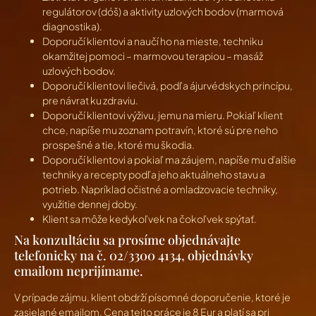
regulátorov (dóš) a aktivity uzlových bodov (marmová
diagnostika).
Doporučí klientovi a naučí ho na mieste, techniku
okamžitej pomoci – marmovou terapiou – masáž
uzlových bodov.
Doporučí klientovi liečivá, podľa ájurvédskych princípu,
pre návrat ku zdraviu.
Doporučí klientovi výživu, jemu na mieru. Pokiaľ klient
chce, napíše mu zoznam potravín, ktoré sú pre neho
prospešné a tie, ktoré mu škodia.
Doporučí klientovi a pokiaľ ma záujem, napíše mu ďalšie
techniky a recepty podľa jeho aktuálneho stavu a
potrieb. Napríklad očistné a omladzovacie techniky,
využitie dennej doby.
Klient sa môže kedykoľvek na čokoľvek spýtať.
Na konzultáciu sa prosíme objednávajte
telefonicky na č. 02/3300 4134, objednávky
emailom neprijímame.
V prípade zájmu, klient obdrží písomné doporučenie, ktoré je
zasielané emailom. Cena tejto práce je 8 Eur a platí sa pri