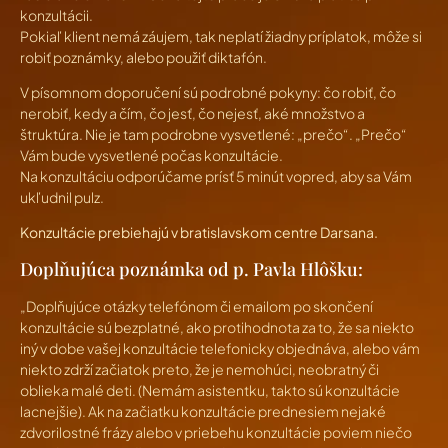
konzultácii.
Pokiaľ klient nemá záujem, tak neplatí žiadny príplatok, môže si
robiť poznámky, alebo použiť diktafón.
V písomnom doporučení sú podrobné pokyny: čo robiť, čo
nerobiť, kedy a čím, čo jesť, čo nejesť, aké množstvo a
štruktúra. Nie je tam podrobne vysvetlené: „prečo“. „Prečo“
Vám bude vysvetlené počas konzultácie.
Na konzultáciu odporúčame prísť 5 minút vopred, aby sa Vám
ukľudnil pulz.
Konzultácie prebiehajú v bratislavskom centre Darsana.
Doplňujúca poznámka od p. Pavla Hlôšku:
„Doplňujúce otázky telefónom či emailom po skončení
konzultácie sú bezplatné, ako protihodnota za to, že sa niekto
iný v dobe vašej konzultácie telefonicky objednáva, alebo vám
niekto zdrží začiatok preto, že je nemohúci, neobratný či
oblieka malé deti. (Nemám asistentku, takto sú konzultácie
lacnejšie). Ak na začiatku konzultácie prednesiem nejaké
zdvorilostné frázy alebo v priebehu konzultácie poviem niečo