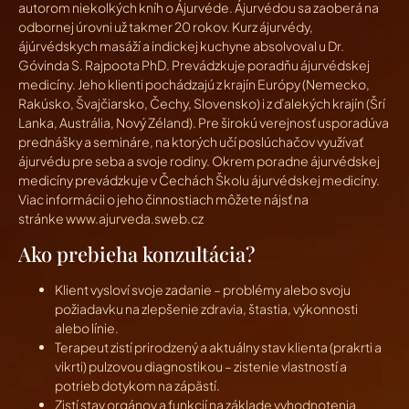
autorom niekolkých kníh o Ájurvéde. Ájurvédou sa zaoberá na
odbornej úrovni už takmer 20 rokov. Kurz ájurvédy,
ájúrvédskych masáží a indickej kuchyne absolvoval u Dr.
Góvinda S. Rajpoota PhD. Prevádzkuje poradňu ájurvédskej
medicíny. Jeho klienti pochádzajú z krajín Európy (Nemecko,
Rakúsko, Švajčiarsko, Čechy, Slovensko) i z ďalekých krajín (Šrí
Lanka, Austrália, Nový Zéland). Pre širokú verejnosť usporadúva
prednášky a semináre, na ktorých učí poslúchačov využívať
ájurvédu pre seba a svoje rodiny. Okrem poradne ájurvédskej
medicíny prevádzkuje v Čechách Školu ájurvédskej medicíny.
Viac informácii o jeho činnostiach môžete nájsť na
stránke www.ajurveda.sweb.cz
Ako prebieha konzultácia?
Klient vysloví svoje zadanie – problémy alebo svoju
požiadavku na zlepšenie zdravia, štastia, výkonnosti
alebo línie.
Terapeut zistí prirodzený a aktuálny stav klienta (prakrti a
vikrti) pulzovou diagnostikou – zistenie vlastností a
potrieb dotykom na zápästí.
Zistí stav orgánov a funkcií na základe vyhodnotenia