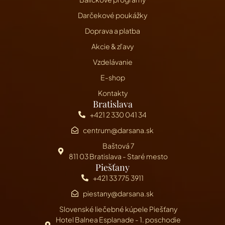
Darčekové poukážky
Doprava a platba
Akcie & zľavy
Vzdelávanie
E-shop
Kontakty
Bratislava
+421 2 330 041 34
centrum@darsana.sk
Baštová 7
811 03 Bratislava - Staré mesto
Piešťany
+421 33 775 3911
piestany@darsana.sk
Slovenské liečebné kúpele Piešťany
Hotel Balnea Esplanade - 1. poschodie