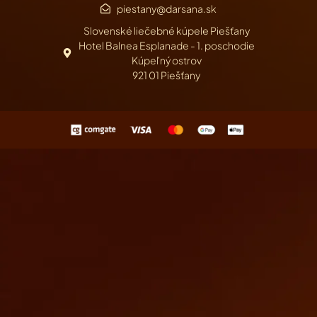
piestany@darsana.sk
Slovenské liečebné kúpele Piešťany
Hotel Balnea Esplanade - 1. poschodie
Kúpeľný ostrov
921 01 Piešťany