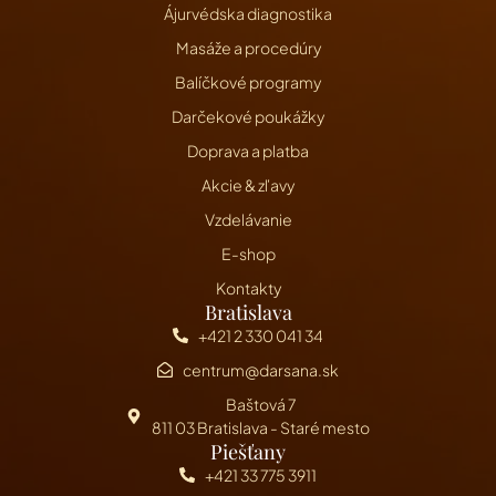
Ájurvédska diagnostika
Masáže a procedúry
Balíčkové programy
Darčekové poukážky
Doprava a platba
Akcie & zľavy
Vzdelávanie
E-shop
Kontakty
Bratislava
+421 2 330 041 34
centrum@darsana.sk
Baštová 7
811 03 Bratislava - Staré mesto
Piešťany
+421 33 775 3911