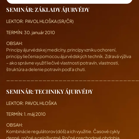
SEMINÁR: ZÁKLADY ÁJURVÉDY
LEKTOR: PAVOL HLOŠKA (SR/ČR)
TERMÍN:
30. január 2010
OBSAH:
Princípy ájurvédskej medicíny, princípy vzniku ochorení,
princípy liečenia pomocou ájurvédských techník. Zdravá výživa
– ako správne využiť liečivé vlastnosti potravín, vlastnosti,
štruktúra a delenie potravín podľa chuti.
————————————————————————————————
SEMINÁR: TECHNIKY ÁJURVÉDY
LEKTOR: PAVOL HLOŠKA
TERMÍN:
1. máj 2010
OBSAH:
Kombinácie regulátorov (dóš) a ich využitie. Časové cykly
denné, ročné a celoživotné.Ročné prechodové obdobia.