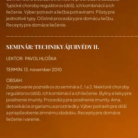
Typické choroby regulátorov (dóš), ich kombinácií a ich
liečenie. Výber potravín a liečba potravinami. Pôsty pre
jednotlivé typy. Očistné procedúry pre domácu liečbu.
Recepty pre domáce liečenie.
————————————————————————————————
SEMINÁR: TECHNIKY ÁJURVÉDY II.
LEKTOR: PAVOL HLOŠKA
TERMÍN:
13. november 2010
OBSAH:
Zopakovanie poznatkov zo seminára č. 1 a 2. Niektoré choroby
regulátorov (dóš), ich kombinácií a ich liečenie. Byliny a lieky pre
posilnenie imunity. Procedúry pre posilnenie imunity. Ama,
detoxikácia organizmu a prostriedky. Výber potravín pre dóši
a prispôsobenie zimnému obdobiu. Recepty pre domáce
liečenie i varenie.