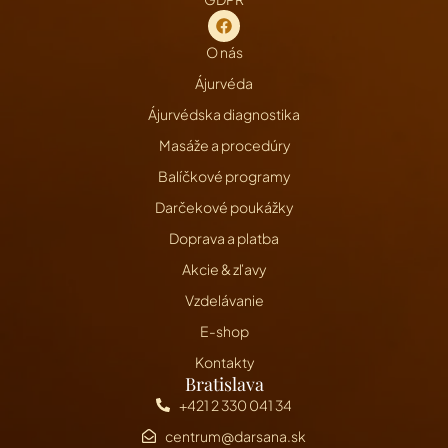
O nás
Ájurvéda
Ájurvédska diagnostika
Masáže a procedúry
Balíčkové programy
Darčekové poukážky
Doprava a platba
Akcie & zľavy
Vzdelávanie
E-shop
Kontakty
Bratislava
+421 2 330 041 34
centrum@darsana.sk