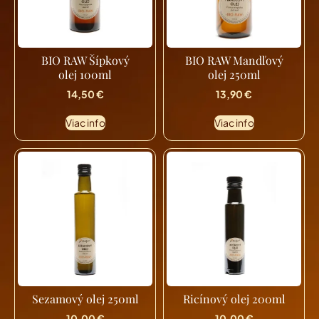
BIO RAW Šípkový
BIO RAW Mandľový
olej 100ml
olej 250ml
14,50
€
13,90
€
Viac info
Viac info
Sezamový olej 250ml
Ricínový olej 200ml
10,00
€
10,00
€