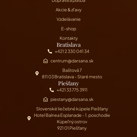
Doprava a platba
Akcie & zľavy
Vzdelávanie
E-shop
Kontakty
Bratislava
+421 2 330 041 34
centrum@darsana.sk
Baštová 7
811 03 Bratislava - Staré mesto
Piešťany
+421 33 775 3911
piestany@darsana.sk
Slovenské liečebné kúpele Piešťany
Hotel Balnea Esplanade - 1. poschodie
Kúpeľný ostrov
921 01 Piešťany