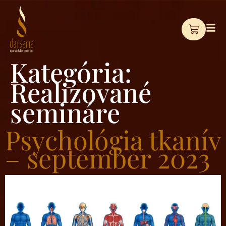
Kategória:
Realizované
semináre
Psychológia tkanív
– september 2023