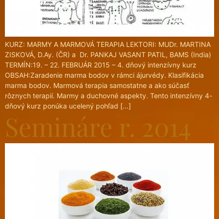
KURZ: MARMY A MARMOVÁ TERAPIA LEKTORI: MUDr. MARTINA
ZISKOVÁ, D.Ay. (ČR) a Dr. PANKAJ VASANT PATIL, BAMS (India)
TERMÍN:19. – 22. FEBRUÁR 2015 – 4. dňový intenzívny kurz
OBSAH:Zaradenie marma bodov v rámci ájurvédy. Klasifikácia
marma bodov. Marmová terapia samostatne a ako súčasť
rôznych terapií. Marmy a duchovné aspekty. Tento intenzívny 4-
dňový kurz ponúka ucelený pohľad […]
Semináre r. 2014