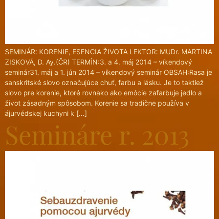
SEMINÁR: KORENIE, ESENCIA ŽIVOTA LEKTOR: MUDr. MARTINA
ZISKOVÁ, D. Ay.(ČR) TERMÍN:3. a 4. máj 2014 – víkendový
seminár31. máj a 1. jún 2014 – víkendový seminár OBSAH:Rasa je
sanskritské slovo označujúce chuť, farbu a lásku. Je to taktiež
slovo pre korenie, ktoré rovnako ako emócie zafarbuje jedlo a
život zásadným spôsobom. Korenie sa tradične používa v
ájurvédskej kuchyni k […]
Semináre r. 2013