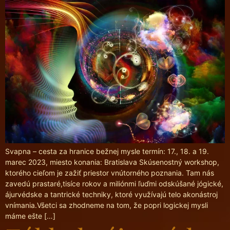
Svapna – cesta za hranice bežnej mysle termín: 17., 18. a 19.
marec 2023, miesto konania: Bratislava Skúsenostný workshop,
ktorého cieľom je zažiť priestor vnútorného poznania. Tam nás
zavedú prastaré,tisíce rokov a miliónmi ľuďmi odskúšané jógické,
ájurvédske a tantrické techniky, ktoré využívajú telo akonástroj
vnímania.Všetci sa zhodneme na tom, že popri logickej mysli
máme ešte […]