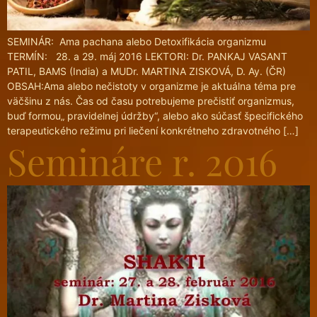
SEMINÁR: Ama pachana alebo Detoxifikácia organizmu
TERMÍN: 28. a 29. máj 2016 LEKTORI: Dr. PANKAJ VASANT
PATIL, BAMS (India) a MUDr. MARTINA ZISKOVÁ, D. Ay. (ČR)
OBSAH:Ama alebo nečistoty v organizme je aktuálna téma pre
väčšinu z nás. Čas od času potrebujeme prečistiť organizmus,
buď formou„ pravidelnej údržby“, alebo ako súčasť špecifického
terapeutického režimu pri liečení konkrétneho zdravotného […]
Semináre r. 2016