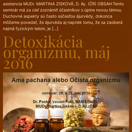
asistencia MUDr. MARTINA ZISKOVÁ, D. Ay. (ČR) OBSAH:Tento
seminár má za cieľ zoznámiť účastníkov s úplne novou témou.
Duchovné aspekty sú často súčasťou ájurvédy, dokonca
môžeme povedať, že ájurvéda aj napriek tomu, že sa zaoberá
najmä fyzickým telom, je […]
Detoxikácia
organizmu, máj
2016