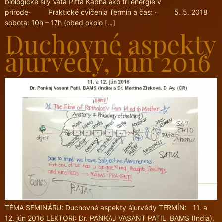
biologické sily Vata Pitta Kapha ako tri energie v
prírode· Praktické cvičenia Termín a čas: · 5. 5. 2018
sobota: 10h – 17h (obed okolo […]
Duchovné aspekty
ájurvédy, jún 2016
TÉMA SEMINÁRU: Duchovné aspekty ájurvédy TERMÍN: 11. a
12. jún 2016 LEKTORI: Dr. PANKAJ VASANT PATIL, BAMS (India),