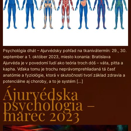
Psychológia dhát – Ajurvédsky pohľad na tkanivátermín: 29., 30.
september a 1. október 2023, miesto konania: Bratislava
Ajurvéda je v povedomí ľudí ako teória troch dóš – váta, pitta a
kapha. Vďaka tomu je trochu neprávomprehliadaná tá časť
anatómie a fyziológie, ktorá v skutočnosti tvorí základ zdravia a
potenciálne aj choroby, a to je systém […]
Ájurvédska
psychológia –
marec 2023