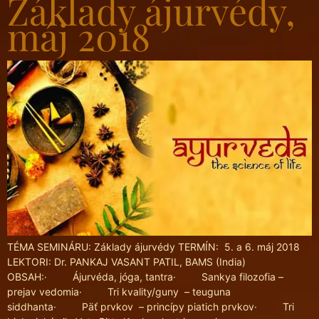
Základy ájurvédy,
máj 2018
TÉMA SEMINÁRU: Základy ájurvédy TERMÍN: 5. a 6. máj 2018
LEKTORI: Dr. PANKAJ VASANT PATIL, BAMS (India)
OBSAH:· Ájurvéda, jóga, tantra· Sankya filozofia –
prejav vedomia· Tri kvality/guny – teuguna
siddhanta· Päť prvkov – princípy piatich prvkov· Tri