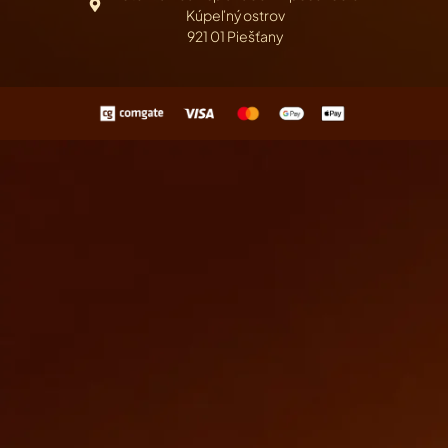
Kúpeľný ostrov
921 01 Piešťany