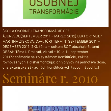
ŠKOLA OSOBNEJ TRANSFORMÁCIE CEZ
ÁJURVÉDU(SEPTEMBER 2011 – MAREC 2012) LEKTOR: MUDr.
MARTINA ZISKOVÁ, D.Ay. (ČR) TERMÍN: SEPTEMBER 2011 –
DECEMBER 2011 (1-3. téma – celkom ŠOT obsahuje 6. tém)
OBSAH:Téma I. Prakruti, vikruti – 10. a 11. september
2011Zoznámenie sa zo systémom konštitúcie, zažitie
rovnovážných a disharmonizujúcich vplyvov na jednotlivé dóše,
charakteristika základných konštitučných typov, návod […]
Semináre r. 2010