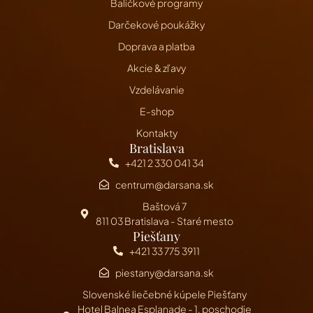
Balíčkové programy
Darčekové poukážky
Doprava a platba
Akcie & zľavy
Vzdelávanie
E-shop
Kontakty
Bratislava
+421 2 330 041 34
centrum@darsana.sk
Baštová 7
811 03 Bratislava - Staré mesto
Piešťany
+421 33 775 3911
piestany@darsana.sk
Slovenské liečebné kúpele Piešťany
Hotel Balnea Esplanade - 1. poschodie