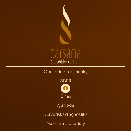
Obchodné podmienky
GDPR
O nás
Ájurvéda
Ájurvédska diagnostika
Masáže a procedúry